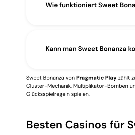
Wie funktioniert Sweet Bon
Der Slot nutzt ein Tumble-System,
entstehen durch Cluster statt klassi
Kann man Sweet Bonanza ko
Ja, viele Online-Casinos bieten ein
Echtgeld spielen.
Sweet Bonanza von
Pragmatic Play
zählt z
Cluster-Mechanik, Multiplikator-Bomben und 
Glücksspielregeln spielen.
Besten Casinos für 