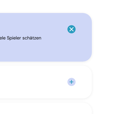
ele Spieler schätzen
insatzstrategie hilft, die