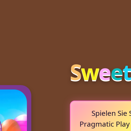
S
w
e
e
Spielen Sie
Pragmatic Pla