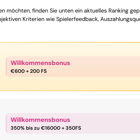
n möchten, finden Sie unten ein aktuelles Ranking ge
objektiven Kriterien wie Spielerfeedback, Auszahlungsqu
Willkommensbonus
€600 + 200 FS
Willkommensbonus
350% bis zu €16000 + 350FS