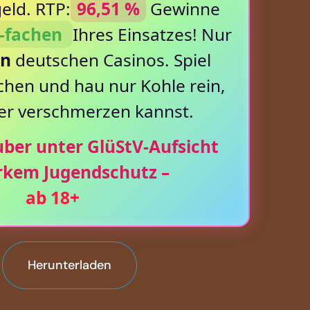
eld. RTP:
96,51 %
Gewinne
0-fachen
Ihres Einsatzes! Nur
en
deutschen Casinos. Spiel
fchen und hau nur Kohle rein,
ker verschmerzen kannst.
auber unter GlüStV-Aufsicht
rkem Jugendschutz –
ab 18+
Herunterladen