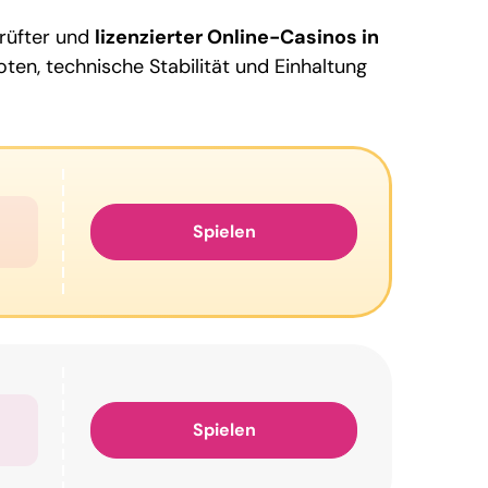
prüfter und
lizenzierter Online-Casinos in
oten, technische Stabilität und Einhaltung
Spielen
Spielen