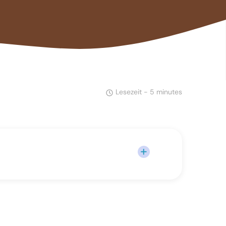
Lesezeit - 5 minutes