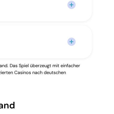
achfallen. Gewinne
testen, bevor Sie mit
and. Das Spiel überzeugt mit einfacher
enzierten Casinos nach deutschen
land